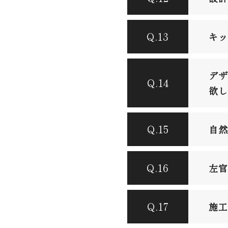
Q.13
キッ
デザ
Q.14
欲し
Q.15
自然
Q.16
左官
Q.17
施工