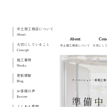
中土居工務店について
About
About
Con
大切にしていること
中土居工務店について
大切にし
Concept
施工事例
Works
更新情報
リノベーション・新築工事
Blog
お客様の声
Review
準
備
中
よくある質問