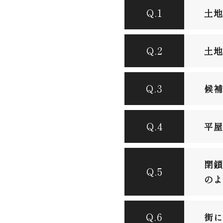
Q.1
土地
Q.2
土地
Q.3
候補
Q.4
平屋
閉鎖
Q.5
のよ
Q.6
街に