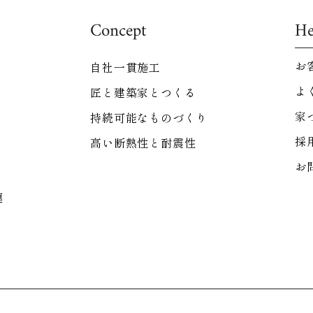
Concept
He
お
自社一貫施工
よ
匠と建築家とつくる
家
持続可能なものづくり
採
高い断熱性と耐震性
お
連