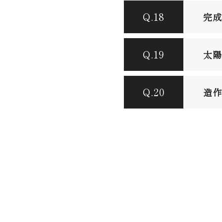
Q.18
完成
Q.19
太陽
Q.20
造作