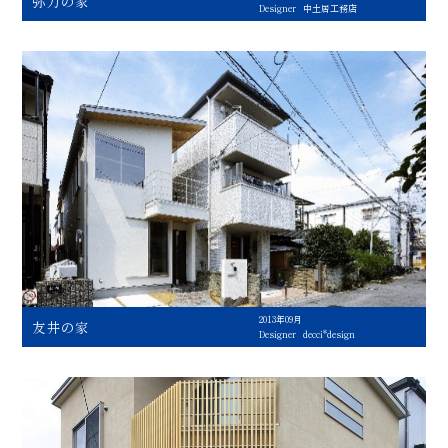
弥刀の家
Designer
中土居工務店
2013年09月
友井の家
Designer
decci*design