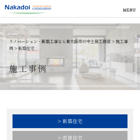
MENU
リノベーション・新築工事なら東大阪市の中土居工務店
>
施工事
例
>
新築住宅
施
工
事
例
> 新築住宅
> 改修住宅