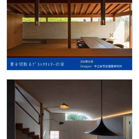
2026年03月
景を切取るﾌﾞﾗｯｸﾁｪﾘｰの家
Designer
中土居宏紀建築研究所