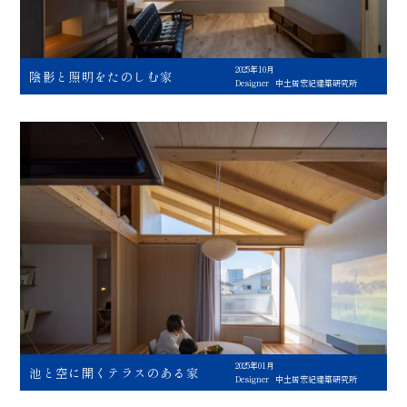
2025年10月
陰影と照明をたのしむ家
Designer
中土居宏紀建築研究所
2025年01月
池と空に開くテラスのある家
Designer
中土居宏紀建築研究所