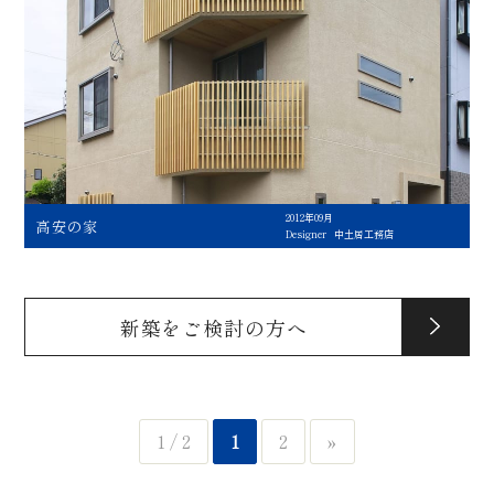
2012年09月
高安の家
Designer
中土居工務店
新築をご検討の方へ
1 / 2
1
2
»