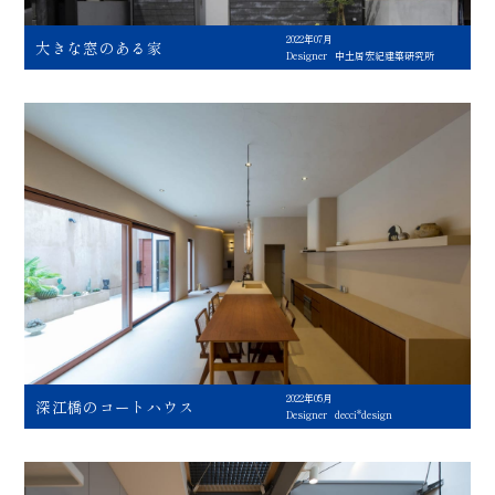
2022年07月
大きな窓のある家
Designer
中土居宏紀建築研究所
2022年05月
深江橋のコートハウス
Designer
decci*design