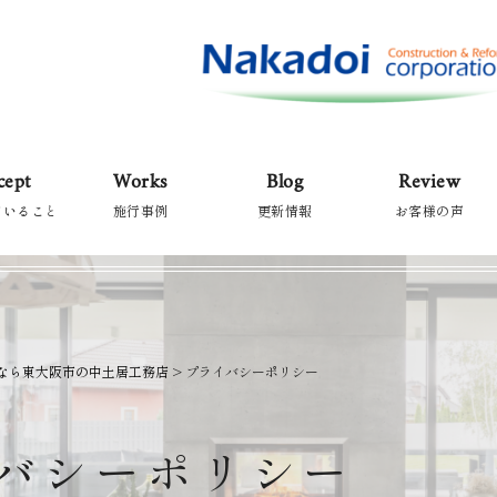
cept
Works
Blog
Review
ていること
施行事例
更新情報
お客様の声
なら東大阪市の中土居工務店
>
プライバシーポリシー
バ
シ
ー
ポ
リ
シ
ー