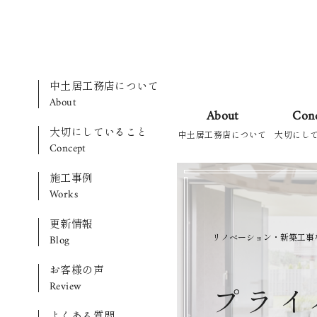
中土居工務店について
About
About
Con
大切にしていること
中土居工務店について
大切にし
Concept
施工事例
Works
更新情報
リノベーション・新築工事
Blog
お客様の声
Review
プ
ラ
イ
よくある質問