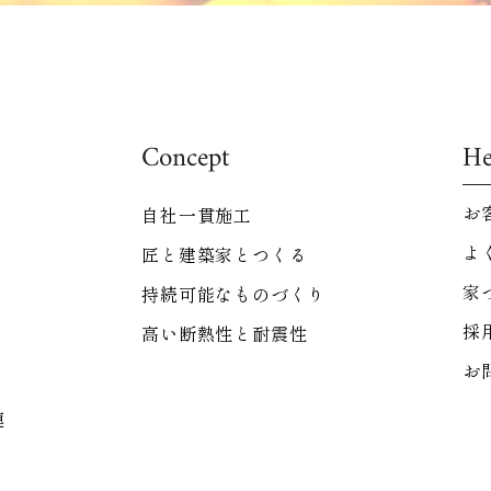
Concept
He
お
自社一貫施工
よ
匠と建築家とつくる
家
持続可能なものづくり
採
高い断熱性と耐震性
お
連