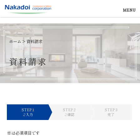
MENU
ホーム
>
資料請求
資
料
請
求
STEP.1
STEP.2
STEP.3
ご入力
ご確認
完了
※は必須項目です