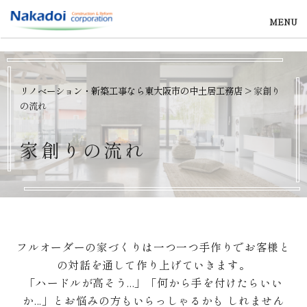
MENU
リノベーション・新築工事なら東大阪市の中土居工務店
>
家創り
の流れ
家
創
り
の
流
れ
フルオーダーの家づくりは一つ一つ手作りでお客様と
の対話を通して作り上げていきます。
「ハードルが高そう...」「何から手を付けたらいい
か...」とお悩みの方もいらっしゃるかも しれません