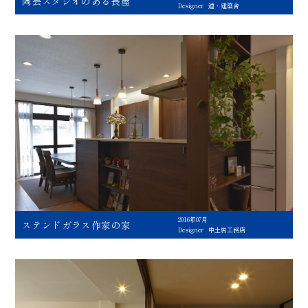
陶芸スタジオのある長屋
Designer
連・建築舎
2016年07月
ステンドガラス作家の家
Designer
中土居工務店