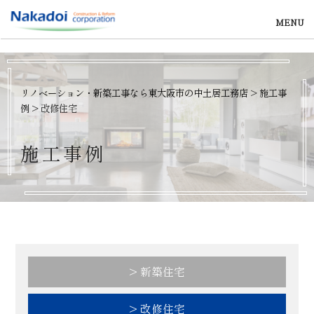
MENU
リノベーション・新築工事なら東大阪市の中土居工務店
>
施工事
例
>
改修住宅
施
工
事
例
> 新築住宅
> 改修住宅