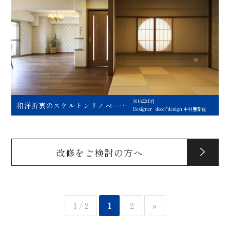
2016年05月
和洋折衷のスケルトンリノベーシ
Designer
decci*design 中村亜都佐
ョン
改修をご検討の方へ
1 / 2
1
2
»