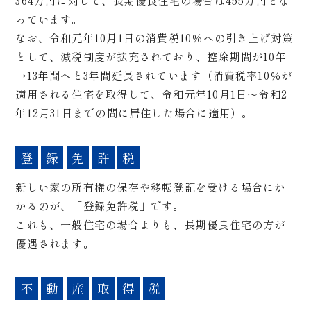
364万円に対して、長期優良住宅の場合は455万円とな
っています。
なお、令和元年10月1日の消費税10％への引き上げ対策
として、減税制度が拡充されており、控除期間が10年
→13年間へと3年間延長されています（消費税率10％が
適用される住宅を取得して、令和元年10月1日～令和2
年12月31日までの間に居住した場合に適用）。
登
録
免
許
税
新しい家の所有権の保存や移転登記を受ける場合にか
かるのが、「登録免許税」です。
これも、一般住宅の場合よりも、長期優良住宅の方が
優遇されます。
不
動
産
取
得
税