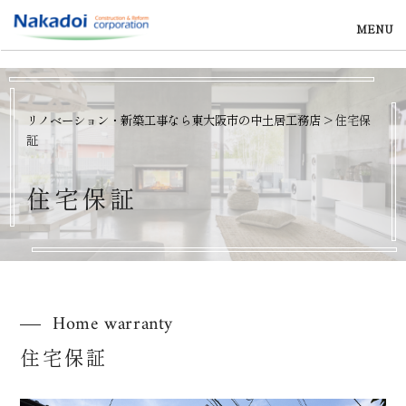
MENU
リノベーション・新築工事なら東大阪市の中土居工務店
>
住宅保
証
住
宅
保
証
Home warranty
住宅保証