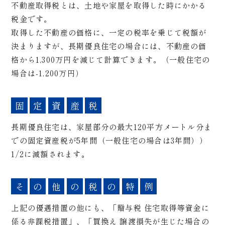
不動産取得税とは、土地や家屋を取得した時にかかる
税金です。
取得した不動産の価格に、一定の税率を乗じて税額が
決まりますが、長期優良住宅の場合には、不動産の価
格から1,300万円を減じて計算できます。（一般住宅の
場合は‐1,200万円）
固
定
資
産
税
長期優良住宅は、家屋部分の最大120平方メートル分ま
での固定資産税が5年間（一般住宅の場合は3年間））
1/2に減額されます。
そ
の
他
の
税
の
特
例
上記の優遇措置の他にも、「贈与税 住宅取得等資金に
係る非課税措置」、「買換え 譲渡損失が生じた場合の