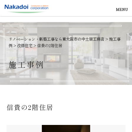
MENU
リノベーション・新築工事なら東大阪市の中土居工務店
>
施工事
例
>
改修住宅
>
信貴の2階住居
施
工
事
例
信貴の2階住居