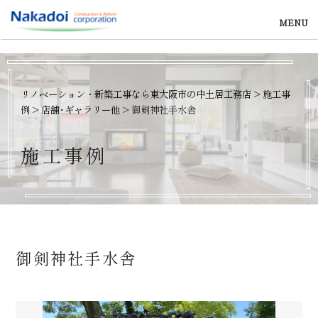
MENU
リノベーション・新築工事なら東大阪市の中土居工務店
>
施工事
例
>
店舗･ギャラリー他
>
御剣神社手水舎
施
工
事
例
御剣神社手水舎