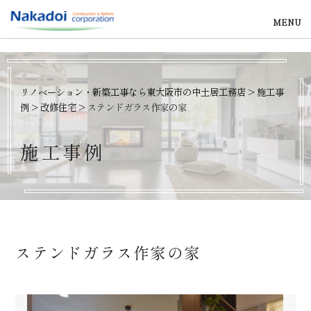
MENU
リノベーション・新築工事なら東大阪市の中土居工務店
>
施工事
例
>
改修住宅
>
ステンドガラス作家の家
施
工
事
例
ステンドガラス作家の家