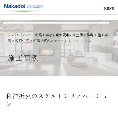
MENU
リノベーション・新築工事なら東大阪市の中土居工務店
>
施工事
例
>
改修住宅
>
和洋折衷のスケルトンリノベーション
施
工
事
例
和洋折衷のスケルトンリノベーショ
ン