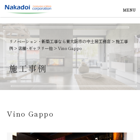
MENU
リノベーション・新築工事なら東大阪市の中土居工務店
>
施工事
例
>
店舗･ギャラリー他
>
Vino Gappo
施
工
事
例
Vino Gappo