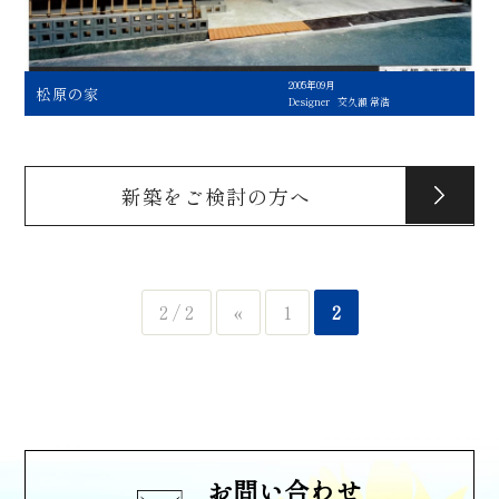
2005年09月
松原の家
Designer
交久瀬 常浩
新築をご検討の方へ
2 / 2
«
1
2
お問い合わせ