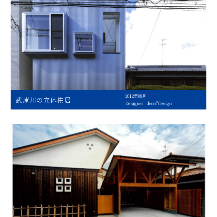
2012年08月
武庫川の立体住居
Designer
decci*design