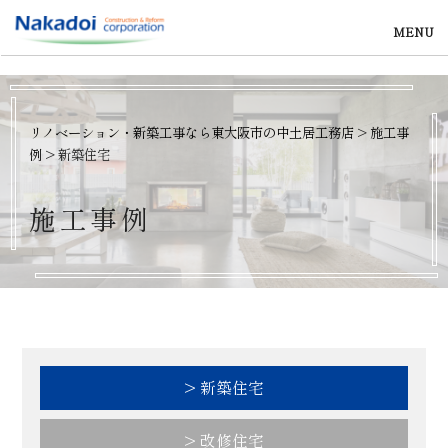
MENU
リノベーション・新築工事なら東大阪市の中土居工務店
>
施工事
例
>
新築住宅
施
工
事
例
> 新築住宅
> 改修住宅