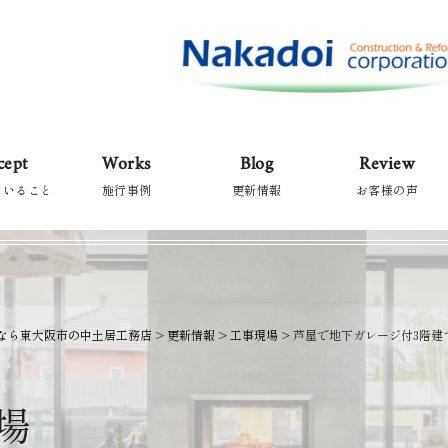
cept
Works
Blog
Review
ていること
施行事例
更新情報
お客様の声
なら東大阪市の中土居工務店
>
更新情報
>
工事現場
>
芦屋で地下ガレージ付3階建
場