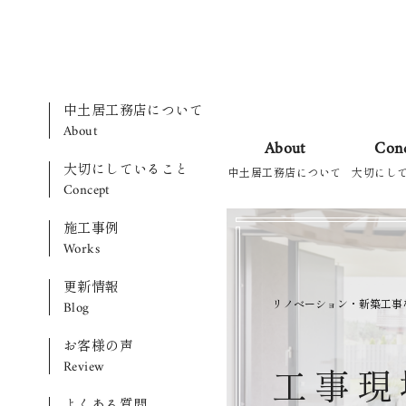
中土居工務店について
About
About
Con
大切にしていること
中土居工務店について
大切にし
Concept
施工事例
Works
更新情報
リノベーション・新築工事
Blog
お客様の声
Review
工
事
現
よくある質問