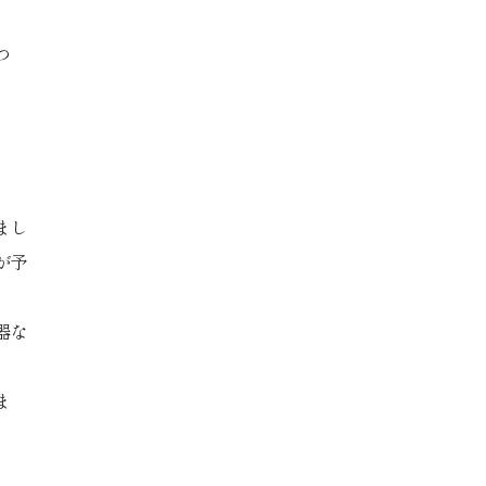
つ
まし
が予
器な
ま