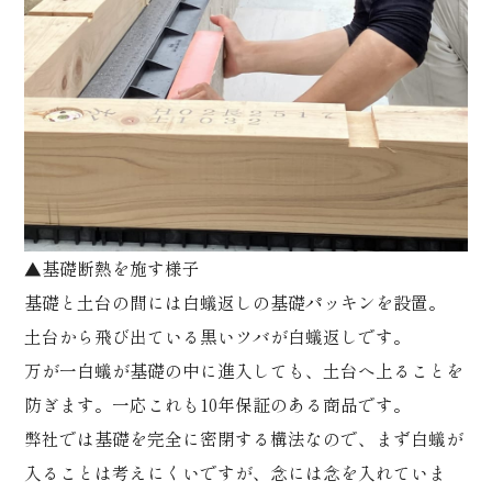
▲基礎断熱を施す様子
基礎と土台の間には白蟻返しの基礎パッキンを設置。
土台から飛び出ている黒いツバが白蟻返しです。
万が一白蟻が基礎の中に進入しても、土台へ上ることを
防ぎます。一応これも10年保証のある商品です。
弊社では基礎を完全に密閉する構法なので、まず白蟻が
入ることは考えにくいですが、念には念を入れていま