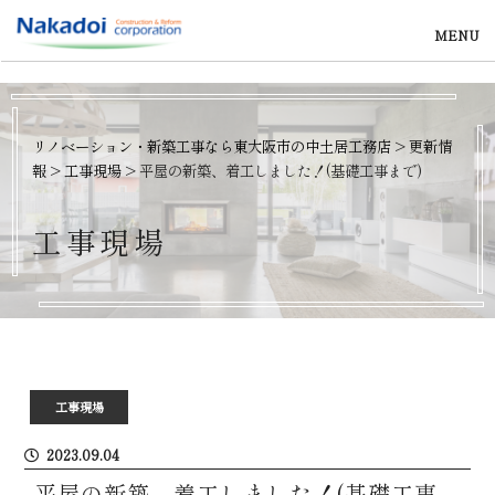
MENU
リノベーション・新築工事なら東大阪市の中土居工務店
>
更新情
報
>
工事現場
>
平屋の新築、着工しました！(基礎工事まで)
工
事
現
場
工事現場
2023.09.04
平屋の新築、着工しました！(基礎工事