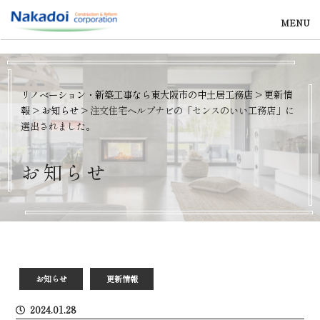
MENU
リノベーション・新築工事なら東大阪市の中土居工務店
>
更新情
報
>
お知らせ
>
注文住宅ヘルプナビの「センスのいい工務店」に
選出されました。
お
知
ら
せ
お知らせ
更新情報
2024.01.28