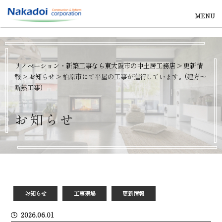
MENU
リノベーション・新築工事なら東大阪市の中土居工務店
>
更新情
報
>
お知らせ
>
柏原市にて平屋の工事が進行しています。(建方～
断熱工事)
お
知
ら
せ
お知らせ
工事現場
更新情報
2026.06.01