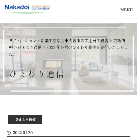
MENU
リノベーション・新築工事なら東大阪市の中土居工務店
>
更新情
報
>
ひまわり通信
>
2022 年冬号のひまわり通信を発行いたしまし
た。
ひ
ま
わ
り
通
信
ひまわり通信
2022.01.20